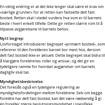
En viktig endring er at det ikke lenger skal være et krav om
«særlige grunner» for at retten kan fastsette delt fast
bosted. Retten skal i stedet vurdere hva som er til barnets
beste i hvert enkelt tilfelle. Dette gir retten større rom til å
tilpasse avgjørelsene til barnets behov.
Nytt begrep:
Lovforslaget introduserer begrepet «primært bosted», som
refererer til den forelderen barnet bor mest hos, dersom
delt fast bosted ikke er aktuelt. Dette begrepet skal bidra til
å klargjøre foreldrenes roller og ansvar, og det gir en
tydeligere ramme for hvordan avgjørelser om barnets
dagligliv skal tas.
Myndighetsbeskrivelse:
Det foreslås også en tydeligere regulering av
myndighetsfordelingen mellom foreldrene. Selv om begge
foreldre har delt fast bosted, kan det være nødvendig å gi
én forelder større beslutningsmyndighet i spesifikke