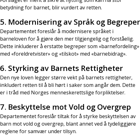
Forslaget er ment å sikre at flytting som kan ha stor
betydning for barnet, blir vurdert av retten.
5.
Modernisering av Språk og Begreper
Departementet foreslår å modernisere språket i
barneloven for å gjøre den mer tilgjengelig og forståelig.
Dette inkluderer å erstatte begreper som «barnefordeling»
med «foreldretvister» og «tilskot» med «barnebidrag».
6.
Styrking av Barnets Rettigheter
Den nye loven legger større vekt på barnets rettigheter,
inkludert retten til å bli hørt i saker som angår dem. Dette
er i tråd med Norges menneskerettslige forpliktelser.
7.
Beskyttelse mot Vold og Overgrep
Departementet foreslår tiltak for å styrke beskyttelsen av
barn mot vold og overgrep, blant annet ved å tydeliggjøre
reglene for samvær under tilsyn.