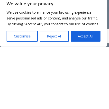
Org.nr: 989 729 810
We value your privacy
Epost: atsm@atsm.no
We use cookies to enhance your browsing experience,
Tlf: 928 94 114
serve personalised ads or content, and analyse our traffic.
Adr: Gamle Sørhaugen 4, 1767 Halden.
By clicking "Accept All", you consent to our use of cookies.
Mandag til Fredag 0900 - 1700 etter avtale
Customise
Reject All
Accept All