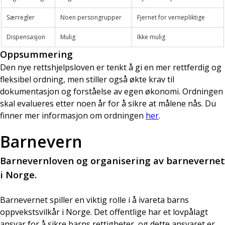
Særregler
Noen persongrupper
Fjernet for vernepliktige
Dispensasjon
Mulig
Ikke mulig
Oppsummering
Den nye rettshjelpsloven er tenkt å gi en mer rettferdig og
fleksibel ordning, men stiller også økte krav til
dokumentasjon og forståelse av egen økonomi. Ordningen
skal evalueres etter noen år for å sikre at målene nås. Du
finner mer informasjon om ordningen
her
.
Barnevern
Barnevernloven og organisering av barnevernet
i Norge.
Barnevernet spiller en viktig rolle i å ivareta barns
oppvekstsvilkår i Norge. Det offentlige har et lovpålagt
ansvar for å sikre barns rettigheter, og dette ansvaret er