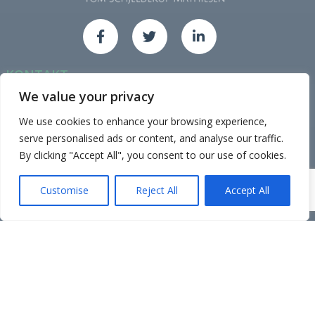
KONTAKT
Org.nr: 989 729 810
We value your privacy
Epost: atsm@atsm.no
We use cookies to enhance your browsing experience,
Tlf: 928 94 114
serve personalised ads or content, and analyse our traffic.
Adr: Gamle Sørhaugen 4, 1767 Halden.
By clicking "Accept All", you consent to our use of cookies.
Mandag til Fredag 0900 - 1700 etter avtale
Customise
Reject All
Accept All