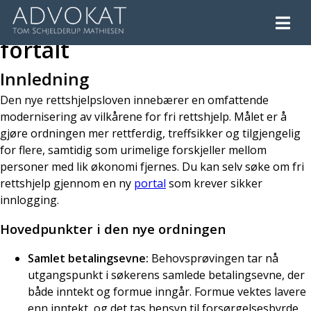
Ny rettshjelpslov – Kort
fortalt
Innledning
Den nye rettshjelpsloven innebærer en omfattende
modernisering av vilkårene for fri rettshjelp. Målet er å
gjøre ordningen mer rettferdig, treffsikker og tilgjengelig
for flere, samtidig som urimelige forskjeller mellom
personer med lik økonomi fjernes. Du kan selv søke om fri
rettshjelp gjennom en ny
portal
som krever sikker
innlogging.
Hovedpunkter i den nye ordningen
Samlet betalingsevne:
Behovsprøvingen tar nå
utgangspunkt i søkerens samlede betalingsevne, der
både inntekt og formue inngår. Formue vektes lavere
enn inntekt, og det tas hensyn til forsørgelsesbyrde