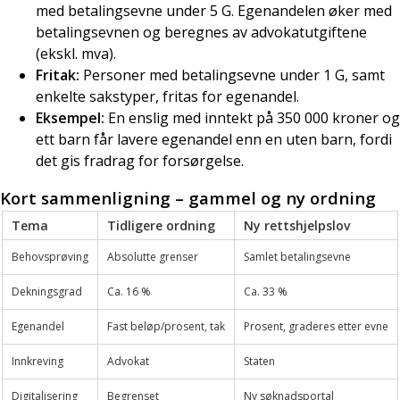
med betalingsevne under 5 G. Egenandelen øker med
betalingsevnen og beregnes av advokatutgiftene
(ekskl. mva).
Fritak:
Personer med betalingsevne under 1 G, samt
enkelte sakstyper, fritas for egenandel.
Eksempel:
En enslig med inntekt på 350 000 kroner og
ett barn får lavere egenandel enn en uten barn, fordi
det gis fradrag for forsørgelse.
Kort sammenligning – gammel og ny ordning
Tema
Tidligere ordning
Ny rettshjelpslov
Behovsprøving
Absolutte grenser
Samlet betalingsevne
Dekningsgrad
Ca. 16 %
Ca. 33 %
Egenandel
Fast beløp/prosent, tak
Prosent, graderes etter evne
Innkreving
Advokat
Staten
Digitalisering
Begrenset
Ny søknadsportal