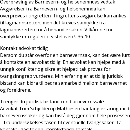
Overprøving av Barnevern- og helsenemndas vedtak
Avgjørelser fra Barnevern- og helsenemnda kan
overprøves i tingretten. Tingrettens avgjørelse kan ankes
til lagmannsretten, men det kreves samtykke fra
lagmannsretten for å behandle saken. Vilkårene for
samtykke er regulert i tvisteloven § 36-10.
Kontakt advokat tidlig
Dersom du står overfor en barnevernsak, kan det være lurt
å kontakte en advokat tidlig. En advokat kan hjelpe med å
unngå konflikter og sikre at hjelpetiltak prøves før
tvangsinngrep vurderes. Min erfaring er at tidlig juridisk
bistand kan bidra til bedre samarbeid mellom barnevernet
og foreldrene.
Trenger du juridisk bistand i en barnevernssak?
Advokat Tom Schjelderup Mathiesen har lang erfaring med
barnevernssaker og kan bistå deg gjennom hele prosessen
– fra undersøkelses fasen til eventuelle tvangssaker. Ta
kontakt i dag for en uforpliktende samtale.