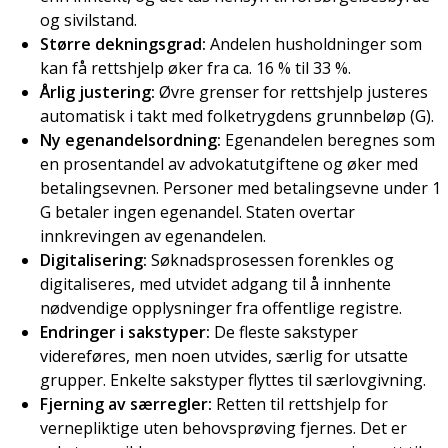
og sivilstand.
Større dekningsgrad:
Andelen husholdninger som
kan få rettshjelp øker fra ca. 16 % til 33 %.
Årlig justering:
Øvre grenser for rettshjelp justeres
automatisk i takt med folketrygdens grunnbeløp (G).
Ny egenandelsordning:
Egenandelen beregnes som
en prosentandel av advokatutgiftene og øker med
betalingsevnen. Personer med betalingsevne under 1
G betaler ingen egenandel. Staten overtar
innkrevingen av egenandelen.
Digitalisering:
Søknadsprosessen forenkles og
digitaliseres, med utvidet adgang til å innhente
nødvendige opplysninger fra offentlige registre.
Endringer i sakstyper:
De fleste sakstyper
videreføres, men noen utvides, særlig for utsatte
grupper. Enkelte sakstyper flyttes til særlovgivning.
Fjerning av særregler:
Retten til rettshjelp for
vernepliktige uten behovsprøving fjernes. Det er