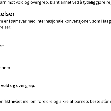
barn mot vold og overgrep, blant annet ved å tydeliggjøre r
telser
om er i samsvar med internasjonale konvensjoner, som Haag
relser.
r:
unner»
.
 vold og overgrep
.
fliktnivået mellom foreldre og sikre at barnets beste står 