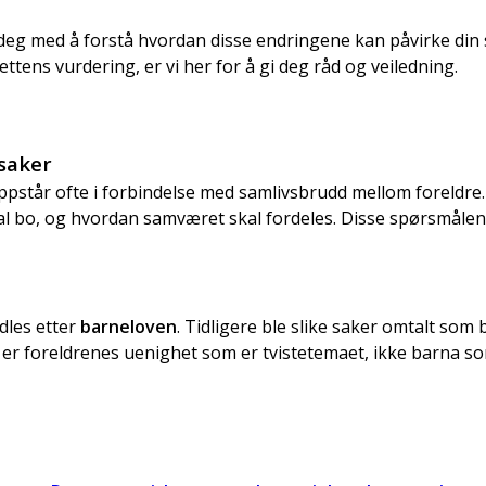
å deg med å forstå hvordan disse endringene kan påvirke din
ettens vurdering, er vi her for å gi deg råd og veiledning.
ssaker
oppstår ofte i forbindelse med samlivsbrudd mellom foreldre.
 skal bo, og hvordan samværet skal fordeles. Disse spørsmål
dles etter
barneloven
. Tidligere ble slike saker omtalt som
t er foreldrenes uenighet som er tvistetemaet, ikke barna so