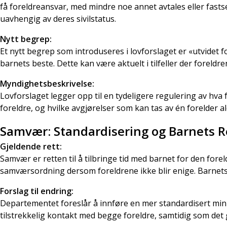
få foreldreansvar, med mindre noe annet avtales eller fasts
uavhengig av deres sivilstatus.
Nytt begrep:
Et nytt begrep som introduseres i lovforslaget er «utvidet 
barnets beste. Dette kan være aktuelt i tilfeller der foreldr
Myndighetsbeskrivelse:
Lovforslaget legger opp til en tydeligere regulering av hv
foreldre, og hvilke avgjørelser som kan tas av én forelder ale
Samvær: Standardisering og Barnets R
Gjeldende rett:
Samvær er retten til å tilbringe tid med barnet for den fore
samværsordning dersom foreldrene ikke blir enige. Barnets 
Forslag til endring:
Departementet foreslår å innføre en mer standardisert min
tilstrekkelig kontakt med begge foreldre, samtidig som det gi