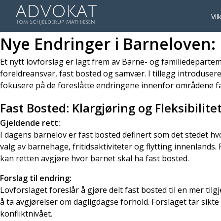
Vil
Nye Endringer i Barneloven:
Et nytt lovforslag er lagt frem av Barne- og familiedepartem
foreldreansvar, fast bosted og samvær. I tillegg introduser
fokusere på de foreslåtte endringene innenfor områdene f
Fast Bosted: Klargjøring og Fleksibilite
Gjeldende rett:
I dagens barnelov er fast bosted definert som det stedet hv
valg av barnehage, fritidsaktiviteter og flytting innenlands
kan retten avgjøre hvor barnet skal ha fast bosted.
Forslag til endring:
Lovforslaget foreslår å gjøre delt fast bosted til en mer ti
å ta avgjørelser om dagligdagse forhold. Forslaget tar sikte 
konfliktnivået.