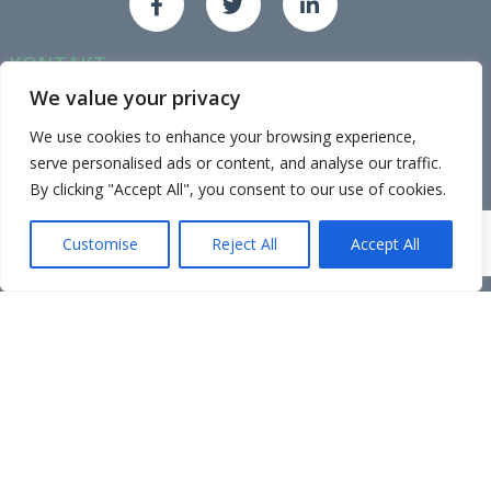
KONTAKT
Org.nr: 989 729 810
We value your privacy
Epost: atsm@atsm.no
We use cookies to enhance your browsing experience,
Tlf: 928 94 114
serve personalised ads or content, and analyse our traffic.
Adr: Gamle Sørhaugen 4, 1767 Halden.
By clicking "Accept All", you consent to our use of cookies.
Mandag til Fredag 0900 - 1700 etter avtale
Customise
Reject All
Accept All