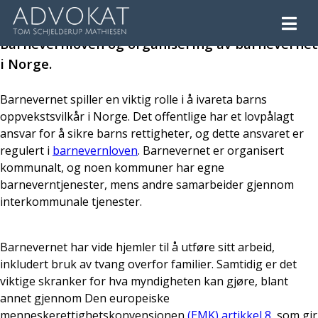
Barnevern
Barnevernloven og organisering av barnevernet
i Norge.
Barnevernet spiller en viktig rolle i å ivareta barns
oppvekstsvilkår i Norge. Det offentlige har et lovpålagt
ansvar for å sikre barns rettigheter, og dette ansvaret er
regulert i
barnevernloven
. Barnevernet er organisert
kommunalt, og noen kommuner har egne
barneverntjenester, mens andre samarbeider gjennom
interkommunale tjenester.
Barnevernet har vide hjemler til å utføre sitt arbeid,
inkludert bruk av tvang overfor familier. Samtidig er det
viktige skranker for hva myndigheten kan gjøre, blant
annet gjennom Den europeiske
menneskerettighetskonvensjonen
(EMK) artikkel 8
, som gir