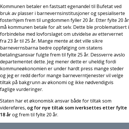
Kommunen betaler en fastsatt egenandel til Bufetat ved
bruk av plasser i barnevernsinstitusjoner og spesialiserte
fosterhjem frem til ungdommen fyller 20 år. Etter fylte 20 år
må kommunen betale for alt selv. Dette ble problematisert i
forbindelse med lovforslaget om utvidelse av ettervernet
fra 23 år til 25 år. Mange mente at det ville sikre
barnevernsbarna bedre oppfølging om statens
betalingsansvar fulgte frem til fylte 25 år. Dessverre avslo
departementet dette. Jeg mener dette er uheldig fordi
kommuneøkonomien er under hardt press mange steder
og jeg er redd derfor mange barneverntjenester vil velge
tiltak på bakgrunn av økonomi og ikke nødvendigvis
faglige vurderinger.
Staten har et økonomisk ansvar både for tiltak som
videreføres,
og for nye tiltak som iverksettes etter fylte
18 år
og frem til fylte 20 år.