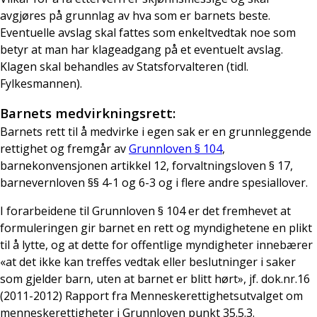
avgjøres på grunnlag av hva som er barnets beste.
Eventuelle avslag skal fattes som enkeltvedtak noe som
betyr at man har klageadgang på et eventuelt avslag.
Klagen skal behandles av Statsforvalteren (tidl.
Fylkesmannen).
Barnets medvirkningsrett:
Barnets rett til å medvirke i egen sak er en grunnleggende
rettighet og fremgår av
Grunnloven § 104
,
barnekonvensjonen artikkel 12, forvaltningsloven § 17,
barnevernloven §§ 4-1 og 6-3 og i flere andre spesiallover.
I forarbeidene til Grunnloven § 104 er det fremhevet at
formuleringen gir barnet en rett og myndighetene en plikt
til å lytte, og at dette for offentlige myndigheter innebærer
«at det ikke kan treffes vedtak eller beslutninger i saker
som gjelder barn, uten at barnet er blitt hørt», jf. dok.nr.16
(2011-2012) Rapport fra Menneskerettighetsutvalget om
menneskerettigheter i Grunnloven punkt 35.5.3.