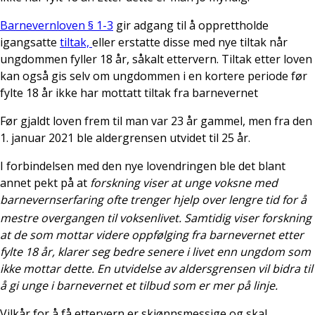
Barnevernloven § 1-3
gir adgang til å opprettholde
igangsatte
tiltak,
eller erstatte disse med nye tiltak når
ungdommen fyller 18 år, såkalt ettervern. Tiltak etter loven
kan også gis selv om ungdommen i en kortere periode før
fylte 18 år ikke har mottatt tiltak fra barnevernet
Før gjaldt loven frem til man var 23 år gammel, men fra den
1. januar 2021 ble aldergrensen utvidet til 25 år.
I forbindelsen med den nye lovendringen ble det blant
annet pekt på at
forskning viser at unge voksne med
barnevernserfaring ofte trenger hjelp over lengre tid for å
mestre overgangen til voksenlivet.
Samtidig viser forskning
at de som mottar videre oppfølging fra barnevernet etter
fylte 18 år, klarer seg bedre senere i livet enn ungdom som
ikke mottar dette. En utvidelse av aldersgrensen vil bidra til
å gi unge i barnevernet et tilbud som er mer på linje
.
Vilkår for å få ettervern er skjønnsmessige og skal