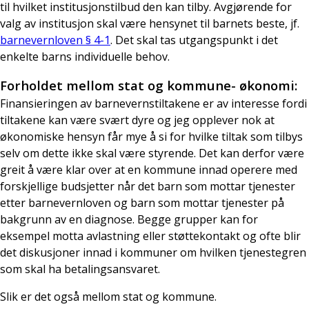
til hvilket institusjonstilbud den kan tilby. Avgjørende for
valg av institusjon skal være hensynet til barnets beste, jf.
barnevernloven § 4-1
. Det skal tas utgangspunkt i det
enkelte barns individuelle behov.
Forholdet mellom stat og kommune- økonomi:
Finansieringen av barnevernstiltakene er av interesse fordi
tiltakene kan være svært dyre og jeg opplever nok at
økonomiske hensyn får mye å si for hvilke tiltak som tilbys
selv om dette ikke skal være styrende. Det kan derfor være
greit å være klar over at en kommune innad operere med
forskjellige budsjetter når det barn som mottar tjenester
etter barnevernloven og barn som mottar tjenester på
bakgrunn av en diagnose. Begge grupper kan for
eksempel motta avlastning eller støttekontakt og ofte blir
det diskusjoner innad i kommuner om hvilken tjenestegren
som skal ha betalingsansvaret.
Slik er det også mellom stat og kommune.