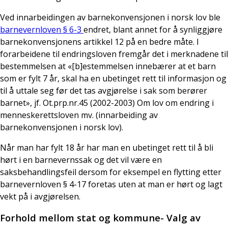
Ved innarbeidingen av barnekonvensjonen i norsk lov ble
barnevernloven § 6-3
endret, blant annet for å synliggjøre
barnekonvensjonens artikkel 12 på en bedre måte. I
forarbeidene til endringsloven fremgår det i merknadene til
bestemmelsen at «[b]estemmelsen innebærer at et barn
som er fylt 7 år, skal ha en ubetinget rett til informasjon og
til å uttale seg før det tas avgjørelse i sak som berører
barnet», jf. Ot.prp.nr.45 (2002-2003) Om lov om endring i
menneskerettsloven mv. (innarbeiding av
barnekonvensjonen i norsk lov).
Når man har fylt 18 år har man en ubetinget rett til å bli
hørt i en barnevernssak og det vil være en
saksbehandlingsfeil dersom for eksempel en flytting etter
barnevernloven § 4-17 foretas uten at man er hørt og lagt
vekt på i avgjørelsen.
Forhold mellom stat og kommune- Valg av