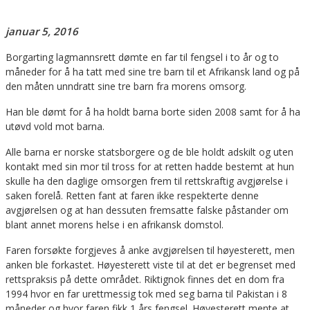
januar 5, 2016
Borgarting lagmannsrett dømte en far til fengsel i to år og to
måneder for å ha tatt med sine tre barn til et Afrikansk land og på
den måten unndratt sine tre barn fra morens omsorg.
Han ble dømt for å ha holdt barna borte siden 2008 samt for å ha
utøvd vold mot barna.
Alle barna er norske statsborgere og de ble holdt adskilt og uten
kontakt med sin mor til tross for at retten hadde bestemt at hun
skulle ha den daglige omsorgen frem til rettskraftig avgjørelse i
saken forelå. Retten fant at faren ikke respekterte denne
avgjørelsen og at han dessuten fremsatte falske påstander om
blant annet morens helse i en afrikansk domstol.
Faren forsøkte forgjeves å anke avgjørelsen til høyesterett, men
anken ble forkastet. Høyesterett viste til at det er begrenset med
rettspraksis på dette området. Riktignok finnes det en dom fra
1994 hvor en far urettmessig tok med seg barna til Pakistan i 8
måneder og hvor faren fikk 1 års fengsel. Høyesterett mente at